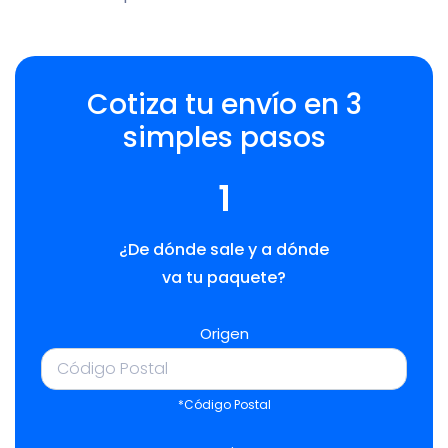
Cotiza tu envío en 3
simples pasos
1
¿De dónde sale y a dónde
va tu paquete?
Origen
*Código Postal