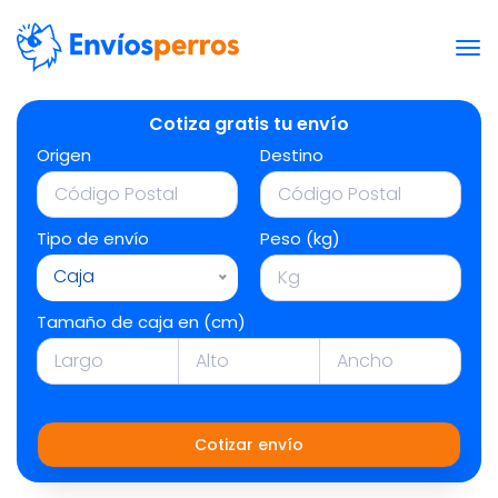
Cotiza gratis tu envío
Origen
Destino
Tipo de envío
Peso (kg)
Caja
Tamaño de caja en (cm)
Cotizar envío