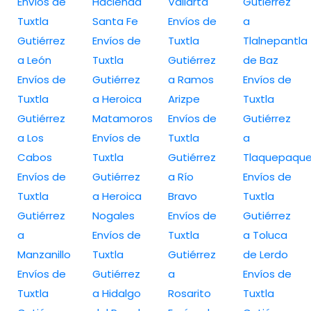
Envíos de
Hacienda
Vallarta
Gutiérrez
Tuxtla
Santa Fe
Envíos de
a
Gutiérrez
Envíos de
Tuxtla
Tlalnepantla
a León
Tuxtla
Gutiérrez
de Baz
Envíos de
Gutiérrez
a Ramos
Envíos de
Tuxtla
a Heroica
Arizpe
Tuxtla
Gutiérrez
Matamoros
Envíos de
Gutiérrez
a Los
Envíos de
Tuxtla
a
Cabos
Tuxtla
Gutiérrez
Tlaquepaqu
Envíos de
Gutiérrez
a Río
Envíos de
Tuxtla
a Heroica
Bravo
Tuxtla
Gutiérrez
Nogales
Envíos de
Gutiérrez
a
Envíos de
Tuxtla
a Toluca
Manzanillo
Tuxtla
Gutiérrez
de Lerdo
Envíos de
Gutiérrez
a
Envíos de
Tuxtla
a Hidalgo
Rosarito
Tuxtla