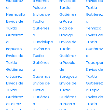
Gutiérrez
a Gómez
Envíos de
Envíos de
a
Palacio
Tuxtla
Tuxtla
Hermosillo
Envíos de
Gutiérrez
Gutiérrez
Envíos de
Tuxtla
a Poza
a
Tuxtla
Gutiérrez
Rica de
Temixco
Gutiérrez
a
Hidalgo
Envíos de
a
Guadalupe
Envíos de
Tuxtla
Irapuato
Envíos de
Tuxtla
Gutiérrez
Envíos de
Tuxtla
Gutiérrez
a
Tuxtla
Gutiérrez
a Puebla
Tepexpan
Gutiérrez
a
de
Envíos de
a Juarez
Guaymas
Zaragoza
Tuxtla
Envíos de
Envíos de
Envíos de
Gutiérrez
Tuxtla
Tuxtla
Tuxtla
a Tepic
Gutiérrez
Gutiérrez
Gutiérrez
Envíos de
a La Paz
a
a Puerto
Tuxtla