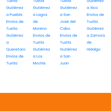
Tuxtla
Tuxtla
Tuxtla
Gutiérrez
Gutiérrez
Gutiérrez
Gutiérrez
a Xico
a Puebla
a Lagos
a San
Envíos de
Envíos de
de
José del
Tuxtla
Tuxtla
Moreno
Cabo
Gutiérrez
Gutiérrez
Envíos de
Envíos de
a Zamora
a
Tuxtla
Tuxtla
de
Queretaro
Gutiérrez
Gutiérrez
Hidalgo
Envíos de
a Los
a San
Tuxtla
Mochis
Juan