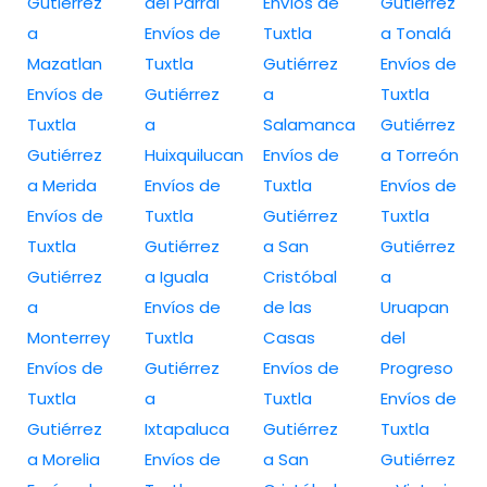
Gutiérrez
del Parral
Envíos de
Gutiérrez
a
Envíos de
Tuxtla
a Tonalá
Mazatlan
Tuxtla
Gutiérrez
Envíos de
Envíos de
Gutiérrez
a
Tuxtla
Tuxtla
a
Salamanca
Gutiérrez
Gutiérrez
Huixquilucan
Envíos de
a Torreón
a Merida
Envíos de
Tuxtla
Envíos de
Envíos de
Tuxtla
Gutiérrez
Tuxtla
Tuxtla
Gutiérrez
a San
Gutiérrez
Gutiérrez
a Iguala
Cristóbal
a
a
Envíos de
de las
Uruapan
Monterrey
Tuxtla
Casas
del
Envíos de
Gutiérrez
Envíos de
Progreso
Tuxtla
a
Tuxtla
Envíos de
Gutiérrez
Ixtapaluca
Gutiérrez
Tuxtla
a Morelia
Envíos de
a San
Gutiérrez