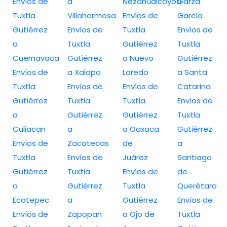
Envíos de
a
Nezahualcóyotl
Garza
Tuxtla
Villahermosa
Envíos de
García
Gutiérrez
Envíos de
Tuxtla
Envíos de
a
Tuxtla
Gutiérrez
Tuxtla
Cuernavaca
Gutiérrez
a Nuevo
Gutiérrez
Envíos de
a Xalapa
Laredo
a Santa
Tuxtla
Envíos de
Envíos de
Catarina
Gutiérrez
Tuxtla
Tuxtla
Envíos de
a
Gutiérrez
Gutiérrez
Tuxtla
Culiacan
a
a Oaxaca
Gutiérrez
Envíos de
Zacatecas
de
a
Tuxtla
Envíos de
Juárez
Santiago
Gutiérrez
Tuxtla
Envíos de
de
a
Gutiérrez
Tuxtla
Querétaro
Ecatepec
a
Gutiérrez
Envíos de
Envíos de
Zapopan
a Ojo de
Tuxtla