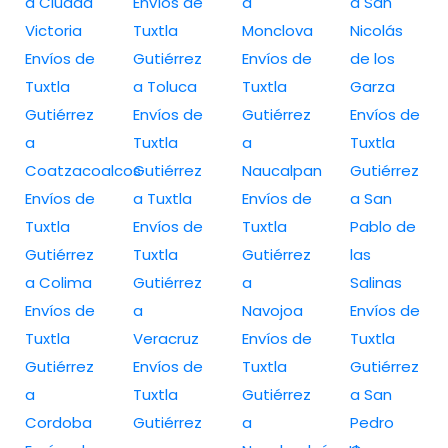
a Ciudad
Envíos de
a
a San
Victoria
Tuxtla
Monclova
Nicolás
Envíos de
Gutiérrez
Envíos de
de los
Tuxtla
a Toluca
Tuxtla
Garza
Gutiérrez
Envíos de
Gutiérrez
Envíos de
a
Tuxtla
a
Tuxtla
Coatzacoalcos
Gutiérrez
Naucalpan
Gutiérrez
Envíos de
a Tuxtla
Envíos de
a San
Tuxtla
Envíos de
Tuxtla
Pablo de
Gutiérrez
Tuxtla
Gutiérrez
las
a Colima
Gutiérrez
a
Salinas
Envíos de
a
Navojoa
Envíos de
Tuxtla
Veracruz
Envíos de
Tuxtla
Gutiérrez
Envíos de
Tuxtla
Gutiérrez
a
Tuxtla
Gutiérrez
a San
Cordoba
Gutiérrez
a
Pedro