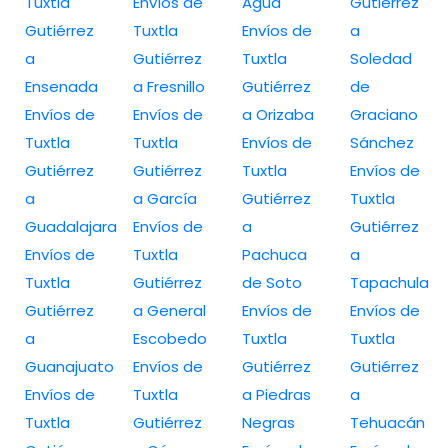
Tuxtla
Envíos de
Agua
Gutiérrez
Gutiérrez
Tuxtla
Envíos de
a
a
Gutiérrez
Tuxtla
Soledad
Ensenada
a Fresnillo
Gutiérrez
de
Envíos de
Envíos de
a Orizaba
Graciano
Tuxtla
Tuxtla
Envíos de
Sánchez
Gutiérrez
Gutiérrez
Tuxtla
Envíos de
a
a García
Gutiérrez
Tuxtla
Guadalajara
Envíos de
a
Gutiérrez
Envíos de
Tuxtla
Pachuca
a
Tuxtla
Gutiérrez
de Soto
Tapachula
Gutiérrez
a General
Envíos de
Envíos de
a
Escobedo
Tuxtla
Tuxtla
Guanajuato
Envíos de
Gutiérrez
Gutiérrez
Envíos de
Tuxtla
a Piedras
a
Tuxtla
Gutiérrez
Negras
Tehuacán