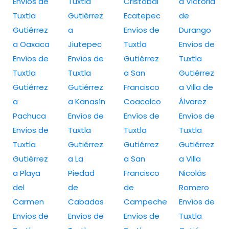
Envíos de
Tuxtla
Cristóbal
a Victoria
Tuxtla
Gutiérrez
Ecatepec
de
Gutiérrez
a
Envíos de
Durango
a Oaxaca
Jiutepec
Tuxtla
Envíos de
Envíos de
Envíos de
Gutiérrez
Tuxtla
Tuxtla
Tuxtla
a San
Gutiérrez
Gutiérrez
Gutiérrez
Francisco
a Villa de
a
a Kanasín
Coacalco
Álvarez
Pachuca
Envíos de
Envíos de
Envíos de
Envíos de
Tuxtla
Tuxtla
Tuxtla
Tuxtla
Gutiérrez
Gutiérrez
Gutiérrez
Gutiérrez
a La
a San
a Villa
a Playa
Piedad
Francisco
Nicolás
del
de
de
Romero
Carmen
Cabadas
Campeche
Envíos de
Envíos de
Envíos de
Envíos de
Tuxtla