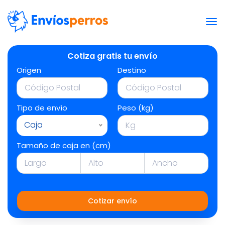
Cotiza gratis tu envío
Origen
Destino
Tipo de envío
Peso (kg)
Caja
Tamaño de caja en (cm)
Cotizar envío