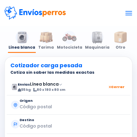
Línea blanca
Tarima
Motocicleta
Maquinaria
Otro
Cotizador carga pesada
Cotiza sin saber las medidas exactas
Línea blanca
Envias
Cerrar
55 kg
80 x 180 x 80 cm
Origen
Destino