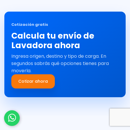
Cotización gratis
Calcula tu envío de
Lavadora ahora
Ingresa origen, destino y tipo de carga. En
segundos sabrás qué opciones tienes para
moverla.
Cotizar ahora