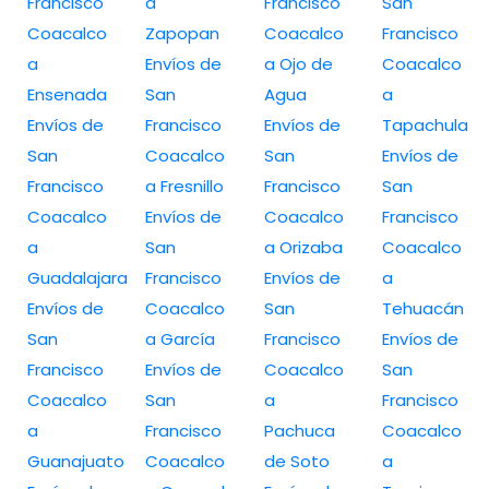
Francisco
a
Francisco
San
Coacalco
Zapopan
Coacalco
Francisco
a
Envíos de
a Ojo de
Coacalco
Ensenada
San
Agua
a
Envíos de
Francisco
Envíos de
Tapachula
San
Coacalco
San
Envíos de
Francisco
a Fresnillo
Francisco
San
Coacalco
Envíos de
Coacalco
Francisco
a
San
a Orizaba
Coacalco
Guadalajara
Francisco
Envíos de
a
Envíos de
Coacalco
San
Tehuacán
San
a García
Francisco
Envíos de
Francisco
Envíos de
Coacalco
San
Coacalco
San
a
Francisco
a
Francisco
Pachuca
Coacalco
Guanajuato
Coacalco
de Soto
a