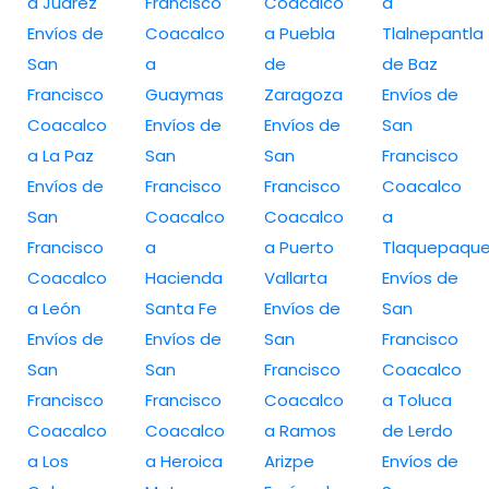
a Juarez
Francisco
Coacalco
a
Envíos de
Coacalco
a Puebla
Tlalnepantla
San
a
de
de Baz
Francisco
Guaymas
Zaragoza
Envíos de
Coacalco
Envíos de
Envíos de
San
a La Paz
San
San
Francisco
Envíos de
Francisco
Francisco
Coacalco
San
Coacalco
Coacalco
a
Francisco
a
a Puerto
Tlaquepaqu
Coacalco
Hacienda
Vallarta
Envíos de
a León
Santa Fe
Envíos de
San
Envíos de
Envíos de
San
Francisco
San
San
Francisco
Coacalco
Francisco
Francisco
Coacalco
a Toluca
Coacalco
Coacalco
a Ramos
de Lerdo
a Los
a Heroica
Arizpe
Envíos de