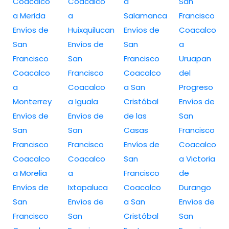
Coacalco
Coacalco
a
San
a Merida
a
Salamanca
Francisco
Envíos de
Huixquilucan
Envíos de
Coacalco
San
Envíos de
San
a
Francisco
San
Francisco
Uruapan
Coacalco
Francisco
Coacalco
del
a
Coacalco
a San
Progreso
Monterrey
a Iguala
Cristóbal
Envíos de
Envíos de
Envíos de
de las
San
San
San
Casas
Francisco
Francisco
Francisco
Envíos de
Coacalco
Coacalco
Coacalco
San
a Victoria
a Morelia
a
Francisco
de
Envíos de
Ixtapaluca
Coacalco
Durango
San
Envíos de
a San
Envíos de
Francisco
San
Cristóbal
San