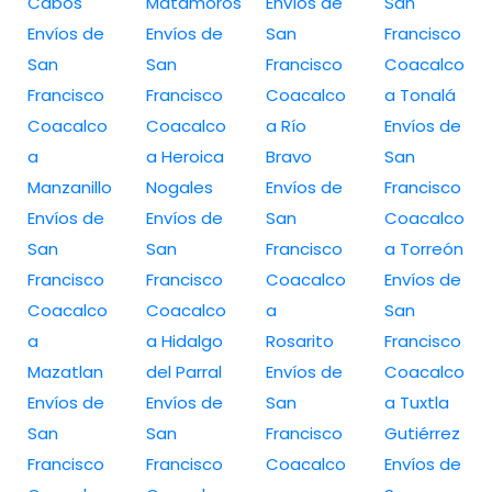
Cabos
Matamoros
Envíos de
San
Envíos de
Envíos de
San
Francisco
San
San
Francisco
Coacalco
Francisco
Francisco
Coacalco
a Tonalá
Coacalco
Coacalco
a Río
Envíos de
a
a Heroica
Bravo
San
Manzanillo
Nogales
Envíos de
Francisco
Envíos de
Envíos de
San
Coacalco
San
San
Francisco
a Torreón
Francisco
Francisco
Coacalco
Envíos de
Coacalco
Coacalco
a
San
a
a Hidalgo
Rosarito
Francisco
Mazatlan
del Parral
Envíos de
Coacalco
Envíos de
Envíos de
San
a Tuxtla
San
San
Francisco
Gutiérrez
Francisco
Francisco
Coacalco
Envíos de