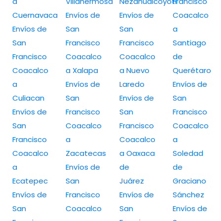
a
Villahermosa
Nezahualcóyotl
Francisco
Cuernavaca
Envíos de
Envíos de
Coacalco
Envíos de
San
San
a
San
Francisco
Francisco
Santiago
Francisco
Coacalco
Coacalco
de
Coacalco
a Xalapa
a Nuevo
Querétaro
a
Envíos de
Laredo
Envíos de
Culiacan
San
Envíos de
San
Envíos de
Francisco
San
Francisco
San
Coacalco
Francisco
Coacalco
Francisco
a
Coacalco
a
Coacalco
Zacatecas
a Oaxaca
Soledad
a
Envíos de
de
de
Ecatepec
San
Juárez
Graciano
Envíos de
Francisco
Envíos de
Sánchez
San
Coacalco
San
Envíos de