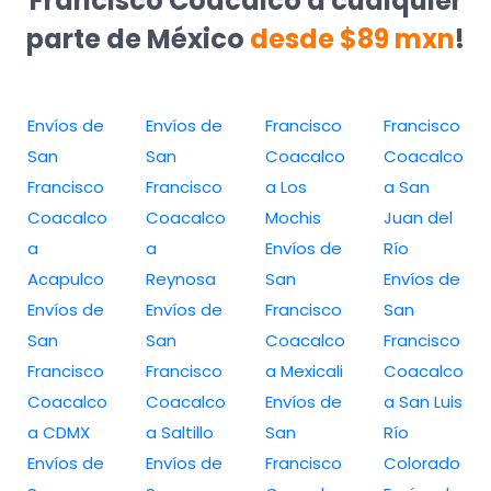
Francisco Coacalco a cualquier
parte de México
desde $89 mxn
!
Envíos de
Envíos de
Francisco
Francisco
San
San
Coacalco
Coacalco
Francisco
Francisco
a Los
a San
Coacalco
Coacalco
Mochis
Juan del
a
a
Envíos de
Río
Acapulco
Reynosa
San
Envíos de
Envíos de
Envíos de
Francisco
San
San
San
Coacalco
Francisco
Francisco
Francisco
a Mexicali
Coacalco
Coacalco
Coacalco
Envíos de
a San Luis
a CDMX
a Saltillo
San
Río
Envíos de
Envíos de
Francisco
Colorado