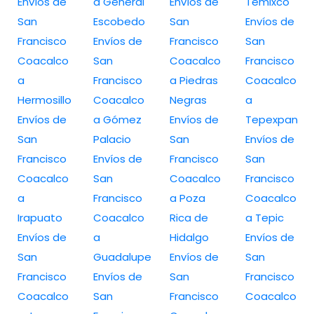
Envíos de
a General
Envíos de
Temixco
San
Escobedo
San
Envíos de
Francisco
Envíos de
Francisco
San
Coacalco
San
Coacalco
Francisco
a
Francisco
a Piedras
Coacalco
Hermosillo
Coacalco
Negras
a
Envíos de
a Gómez
Envíos de
Tepexpan
San
Palacio
San
Envíos de
Francisco
Envíos de
Francisco
San
Coacalco
San
Coacalco
Francisco
a
Francisco
a Poza
Coacalco
Irapuato
Coacalco
Rica de
a Tepic
Envíos de
a
Hidalgo
Envíos de
San
Guadalupe
Envíos de
San
Francisco
Envíos de
San
Francisco
Coacalco
San
Francisco
Coacalco