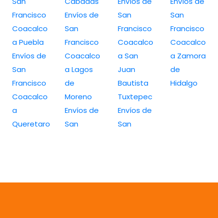
San
Cabadas
Envíos de
Envíos de
Francisco
Envíos de
San
San
Coacalco
San
Francisco
Francisco
a Puebla
Francisco
Coacalco
Coacalco
Envíos de
Coacalco
a San
a Zamora
San
a Lagos
Juan
de
Francisco
de
Bautista
Hidalgo
Coacalco
Moreno
Tuxtepec
a
Envíos de
Envíos de
Queretaro
San
San