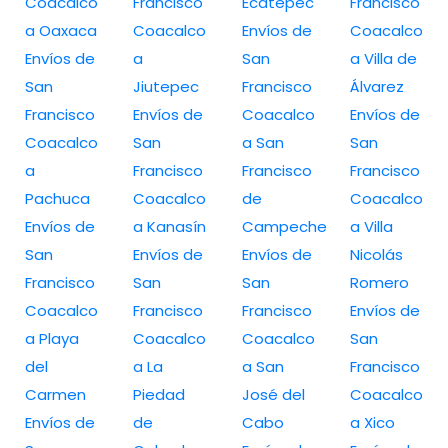
Coacalco
Francisco
Ecatepec
Francisco
a Oaxaca
Coacalco
Envíos de
Coacalco
Envíos de
a
San
a Villa de
San
Jiutepec
Francisco
Álvarez
Francisco
Envíos de
Coacalco
Envíos de
Coacalco
San
a San
San
a
Francisco
Francisco
Francisco
Pachuca
Coacalco
de
Coacalco
Envíos de
a Kanasín
Campeche
a Villa
San
Envíos de
Envíos de
Nicolás
Francisco
San
San
Romero
Coacalco
Francisco
Francisco
Envíos de
a Playa
Coacalco
Coacalco
San
del
a La
a San
Francisco
Carmen
Piedad
José del
Coacalco
Envíos de
de
Cabo
a Xico