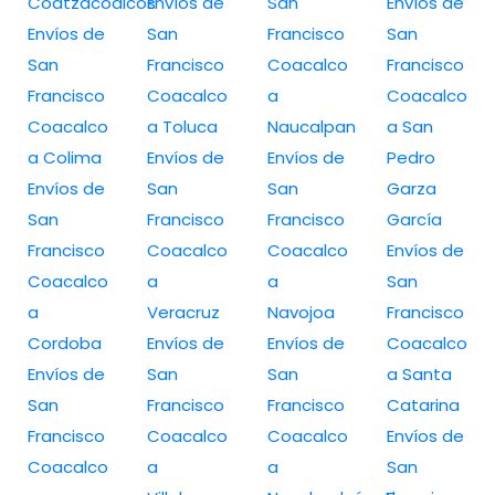
Coatzacoalcos
Envíos de
San
Envíos de
Envíos de
San
Francisco
San
San
Francisco
Coacalco
Francisco
Francisco
Coacalco
a
Coacalco
Coacalco
a Toluca
Naucalpan
a San
a Colima
Envíos de
Envíos de
Pedro
Envíos de
San
San
Garza
San
Francisco
Francisco
García
Francisco
Coacalco
Coacalco
Envíos de
Coacalco
a
a
San
a
Veracruz
Navojoa
Francisco
Cordoba
Envíos de
Envíos de
Coacalco
Envíos de
San
San
a Santa
San
Francisco
Francisco
Catarina
Francisco
Coacalco
Coacalco
Envíos de
Coacalco
a
a
San