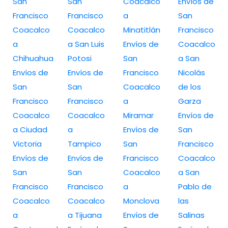
San
San
Coacalco
Envíos de
Francisco
Francisco
a
San
Coacalco
Coacalco
Minatitlán
Francisco
a
a San Luis
Envíos de
Coacalco
Chihuahua
Potosi
San
a San
Envíos de
Envíos de
Francisco
Nicolás
San
San
Coacalco
de los
Francisco
Francisco
a
Garza
Coacalco
Coacalco
Miramar
Envíos de
a Ciudad
a
Envíos de
San
Victoria
Tampico
San
Francisco
Envíos de
Envíos de
Francisco
Coacalco
San
San
Coacalco
a San
Francisco
Francisco
a
Pablo de
Coacalco
Coacalco
Monclova
las
a
a Tijuana
Envíos de
Salinas