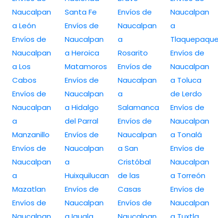
Naucalpan
Santa Fe
Envíos de
Naucalpan
a León
Envíos de
Naucalpan
a
Envíos de
Naucalpan
a
Tlaquepaqu
Naucalpan
a Heroica
Rosarito
Envíos de
a Los
Matamoros
Envíos de
Naucalpan
Cabos
Envíos de
Naucalpan
a Toluca
Envíos de
Naucalpan
a
de Lerdo
Naucalpan
a Hidalgo
Salamanca
Envíos de
a
del Parral
Envíos de
Naucalpan
Manzanillo
Envíos de
Naucalpan
a Tonalá
Envíos de
Naucalpan
a San
Envíos de
Naucalpan
a
Cristóbal
Naucalpan
a
Huixquilucan
de las
a Torreón
Mazatlan
Envíos de
Casas
Envíos de
Envíos de
Naucalpan
Envíos de
Naucalpan
Naucalpan
a Iguala
Naucalpan
a Tuxtla