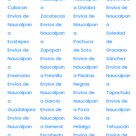
Culiacan
a
a Orizaba
Envíos de
Envíos de
Zacatecas
Envíos de
Naucalpan
Naucalpan
Envíos de
Naucalpan
a
a
Naucalpan
a
Soledad
Ecatepec
a
Pachuca
de
Envíos de
Zapopan
de Soto
Graciano
Naucalpan
Envíos de
Envíos de
Sánchez
a
Naucalpan
Naucalpan
Envíos de
Ensenada
a Fresnillo
a Piedras
Naucalpan
Envíos de
Envíos de
Negras
a
Naucalpan
Naucalpan
Envíos de
Tapachula
a
a García
Naucalpan
Envíos de
Guadalajara
Envíos de
a Poza
Naucalpan
Envíos de
Naucalpan
Rica de
a
Naucalpan
a General
Hidalgo
Tehuacán
a
Escobedo
Envíos de
Envíos de