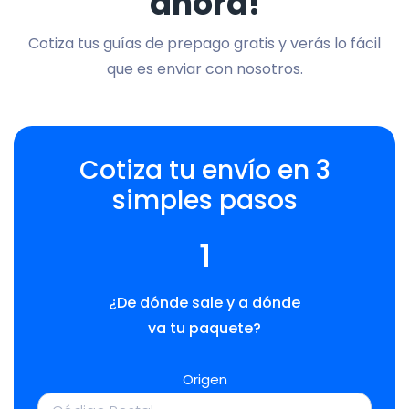
ahora!
Cotiza tus guías de prepago gratis y verás lo fácil
que es enviar con nosotros.
Cotiza tu envío en 3
simples pasos
1
¿De dónde sale y a dónde
va tu paquete?
Origen