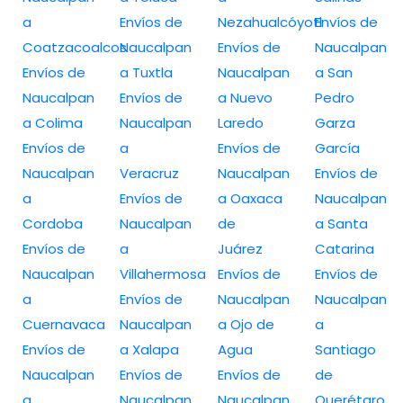
a
Envíos de
Nezahualcóyotl
Envíos de
Coatzacoalcos
Naucalpan
Envíos de
Naucalpan
Envíos de
a Tuxtla
Naucalpan
a San
Naucalpan
Envíos de
a Nuevo
Pedro
a Colima
Naucalpan
Laredo
Garza
Envíos de
a
Envíos de
García
Naucalpan
Veracruz
Naucalpan
Envíos de
a
Envíos de
a Oaxaca
Naucalpan
Cordoba
Naucalpan
de
a Santa
Envíos de
a
Juárez
Catarina
Naucalpan
Villahermosa
Envíos de
Envíos de
a
Envíos de
Naucalpan
Naucalpan
Cuernavaca
Naucalpan
a Ojo de
a
Envíos de
a Xalapa
Agua
Santiago
Naucalpan
Envíos de
Envíos de
de
a
Naucalpan
Naucalpan
Querétaro