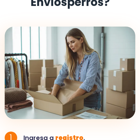
Envíosperros?
1
Ingresa a
registro
.