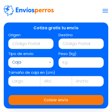
Cotiza gratis tu envío
Origen
Destino
Tipo de envío
Peso (kg)
Caja
Tamaño de caja en (cm)
Cotizar envío