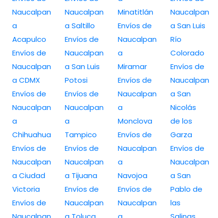
Naucalpan
Naucalpan
Minatitlán
Naucalpan
a
a Saltillo
Envíos de
a San Luis
Acapulco
Envíos de
Naucalpan
Río
Envíos de
Naucalpan
a
Colorado
Naucalpan
a San Luis
Miramar
Envíos de
a CDMX
Potosi
Envíos de
Naucalpan
Envíos de
Envíos de
Naucalpan
a San
Naucalpan
Naucalpan
a
Nicolás
a
a
Monclova
de los
Chihuahua
Tampico
Envíos de
Garza
Envíos de
Envíos de
Naucalpan
Envíos de
Naucalpan
Naucalpan
a
Naucalpan
a Ciudad
a Tijuana
Navojoa
a San
Victoria
Envíos de
Envíos de
Pablo de
Envíos de
Naucalpan
Naucalpan
las
Naucalpan
a Toluca
a
Salinas