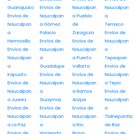
Guanajuato
Envíos de
Naucalpan
Naucalpan
Envíos de
Naucalpan
a Puebla
a
Naucalpan
a Gómez
de
Temixco
a
Palacio
Zaragoza
Envíos de
Hermosillo
Envíos de
Envíos de
Naucalpan
Envíos de
Naucalpan
Naucalpan
a
Naucalpan
a
a Puerto
Tepexpan
a
Guadalupe
Vallarta
Envíos de
Irapuato
Envíos de
Envíos de
Naucalpan
Envíos de
Naucalpan
Naucalpan
a Tepic
Naucalpan
a
a Ramos
Envíos de
a Juarez
Guaymas
Arizpe
Naucalpan
Envíos de
Envíos de
Envíos de
a
Naucalpan
Naucalpan
Naucalpan
Tlalnepantla
a La Paz
a
a Río
de Baz
Envíos de
Hacienda
Bravo
Envíos de