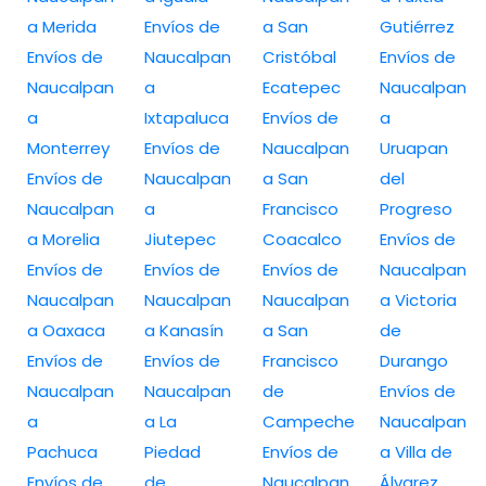
a Merida
Envíos de
a San
Gutiérrez
Envíos de
Naucalpan
Cristóbal
Envíos de
Naucalpan
a
Ecatepec
Naucalpan
a
Ixtapaluca
Envíos de
a
Monterrey
Envíos de
Naucalpan
Uruapan
Envíos de
Naucalpan
a San
del
Naucalpan
a
Francisco
Progreso
a Morelia
Jiutepec
Coacalco
Envíos de
Envíos de
Envíos de
Envíos de
Naucalpan
Naucalpan
Naucalpan
Naucalpan
a Victoria
a Oaxaca
a Kanasín
a San
de
Envíos de
Envíos de
Francisco
Durango
Naucalpan
Naucalpan
de
Envíos de
a
a La
Campeche
Naucalpan
Pachuca
Piedad
Envíos de
a Villa de
Envíos de
de
Naucalpan
Álvarez