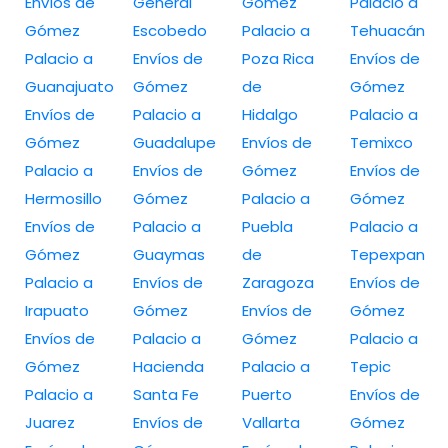
Envíos de
General
Gómez
Palacio a
Gómez
Escobedo
Palacio a
Tehuacán
Palacio a
Envíos de
Poza Rica
Envíos de
Guanajuato
Gómez
de
Gómez
Envíos de
Palacio a
Hidalgo
Palacio a
Gómez
Guadalupe
Envíos de
Temixco
Palacio a
Envíos de
Gómez
Envíos de
Hermosillo
Gómez
Palacio a
Gómez
Envíos de
Palacio a
Puebla
Palacio a
Gómez
Guaymas
de
Tepexpan
Palacio a
Envíos de
Zaragoza
Envíos de
Irapuato
Gómez
Envíos de
Gómez
Envíos de
Palacio a
Gómez
Palacio a
Gómez
Hacienda
Palacio a
Tepic
Palacio a
Santa Fe
Puerto
Envíos de
Juarez
Envíos de
Vallarta
Gómez