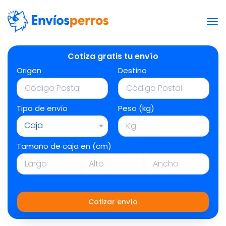
Cotiza gratis tu envío
Origen
Destino
Tipo de envío
Peso (kg)
Caja
Tamaño de caja en (cm)
Cotizar envío