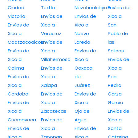
Ciudad
Tuxtla
Nezahualcóyotl
Envíos de
Victoria
Envíos de
Envíos de
Xico a
Envíos de
Xico a
Xico a
San
Xico a
Veracruz
Nuevo
Pablo de
Coatzacoalcos
Envíos de
Laredo
las
Envíos de
Xico a
Envíos de
Salinas
Xico a
Villahermosa
Xico a
Envíos de
Colima
Envíos de
Oaxaca
Xico a
Envíos de
Xico a
de
San
Xico a
Xalapa
Juárez
Pedro
Cordoba
Envíos de
Envíos de
Garza
Envíos de
Xico a
Xico a
García
Xico a
Zacatecas
Ojo de
Envíos de
Cuernavaca
Envíos de
Agua
Xico a
Envíos de
Xico a
Envíos de
Santa
Xico a
Zapopan
Xico a
Catarina