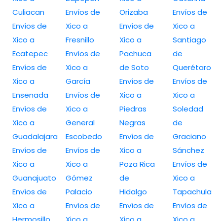
Culiacan
Envíos de
Orizaba
Envíos de
Envíos de
Xico a
Envíos de
Xico a
Xico a
Fresnillo
Xico a
Santiago
Ecatepec
Envíos de
Pachuca
de
Envíos de
Xico a
de Soto
Querétaro
Xico a
García
Envíos de
Envíos de
Ensenada
Envíos de
Xico a
Xico a
Envíos de
Xico a
Piedras
Soledad
Xico a
General
Negras
de
Guadalajara
Escobedo
Envíos de
Graciano
Envíos de
Envíos de
Xico a
Sánchez
Xico a
Xico a
Poza Rica
Envíos de
Guanajuato
Gómez
de
Xico a
Envíos de
Palacio
Hidalgo
Tapachula
Xico a
Envíos de
Envíos de
Envíos de
Hermosillo
Xico a
Xico a
Xico a