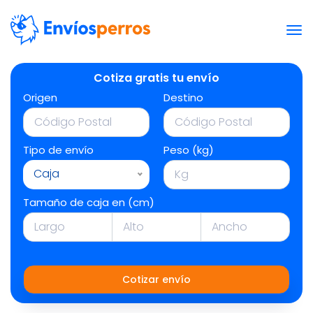
Cotiza gratis tu envío
Origen
Destino
Tipo de envío
Peso (kg)
Caja
Tamaño de caja en (cm)
Cotizar envío