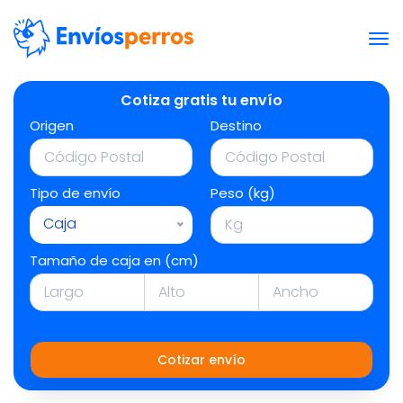
Cotiza gratis tu envío
Origen
Destino
Tipo de envío
Peso (kg)
Caja
Tamaño de caja en (cm)
Cotizar envío