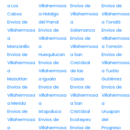
a Los
Villahermosa
Envíos de
Envíos de
Cabos
a Hidalgo
Villahermosa
Villahermosa
Envíos de
del Parral
a
a Tonalá
Villahermosa
Envíos de
Salamanca
Envíos de
a
Villahermosa
Envíos de
Villahermosa
Manzanillo
a
Villahermosa
a Torreón
Envíos de
Huixquilucan
a San
Envíos de
Villahermosa
Envíos de
Cristóbal
Villahermosa
a
Villahermosa
de las
a Tuxtla
Mazatlan
a Iguala
Casas
Gutiérrez
Envíos de
Envíos de
Envíos de
Envíos de
Villahermosa
Villahermosa
Villahermosa
Villahermosa
a Merida
a
a San
a
Envíos de
Ixtapaluca
Cristóbal
Uruapan
Villahermosa
Envíos de
Ecatepec
del
a
Villahermosa
Envíos de
Progreso