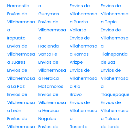
Hermosillo
a
Envíos de
Envíos de
Envíos de
Guaymas
Villahermosa
Villahermosa
Villahermosa
Envíos de
a Puerto
a Tepic
a
Villahermosa
Vallarta
Envíos de
Irapuato
a
Envíos de
Villahermosa
Envíos de
Hacienda
Villahermosa
a
Villahermosa
Santa Fe
a Ramos
Tlalnepantla
a Juarez
Envíos de
Arizpe
de Baz
Envíos de
Villahermosa
Envíos de
Envíos de
Villahermosa
a Heroica
Villahermosa
Villahermosa
a La Paz
Matamoros
a Río
a
Envíos de
Envíos de
Bravo
Tlaquepaqu
Villahermosa
Villahermosa
Envíos de
Envíos de
a León
a Heroica
Villahermosa
Villahermosa
Envíos de
Nogales
a
a Toluca
Villahermosa
Envíos de
Rosarito
de Lerdo