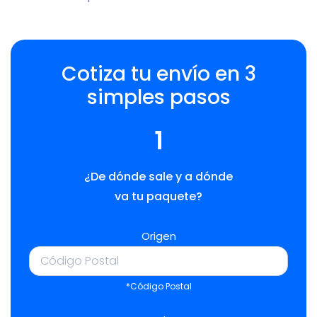
Cotiza tu envío en 3
simples pasos
1
¿De dónde sale y a dónde
va tu paquete?
Origen
*Código Postal