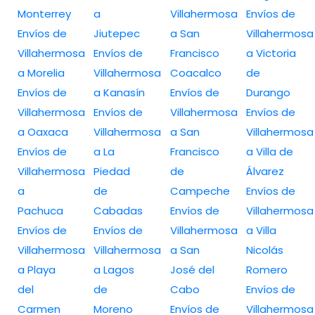
Monterrey
a
Villahermosa
Envíos de
Envíos de
Jiutepec
a San
Villahermosa
Villahermosa
Envíos de
Francisco
a Victoria
a Morelia
Villahermosa
Coacalco
de
Envíos de
a Kanasín
Envíos de
Durango
Villahermosa
Envíos de
Villahermosa
Envíos de
a Oaxaca
Villahermosa
a San
Villahermosa
Envíos de
a La
Francisco
a Villa de
Villahermosa
Piedad
de
Álvarez
a
de
Campeche
Envíos de
Pachuca
Cabadas
Envíos de
Villahermosa
Envíos de
Envíos de
Villahermosa
a Villa
Villahermosa
Villahermosa
a San
Nicolás
a Playa
a Lagos
José del
Romero
del
de
Cabo
Envíos de
Carmen
Moreno
Envíos de
Villahermosa