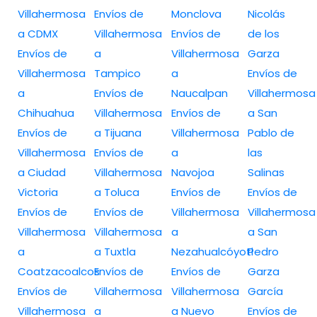
Villahermosa
Envíos de
Monclova
Nicolás
a CDMX
Villahermosa
Envíos de
de los
Envíos de
a
Villahermosa
Garza
Villahermosa
Tampico
a
Envíos de
a
Envíos de
Naucalpan
Villahermosa
Chihuahua
Villahermosa
Envíos de
a San
Envíos de
a Tijuana
Villahermosa
Pablo de
Villahermosa
Envíos de
a
las
a Ciudad
Villahermosa
Navojoa
Salinas
Victoria
a Toluca
Envíos de
Envíos de
Envíos de
Envíos de
Villahermosa
Villahermosa
Villahermosa
Villahermosa
a
a San
a
a Tuxtla
Nezahualcóyotl
Pedro
Coatzacoalcos
Envíos de
Envíos de
Garza
Envíos de
Villahermosa
Villahermosa
García
Villahermosa
a
a Nuevo
Envíos de