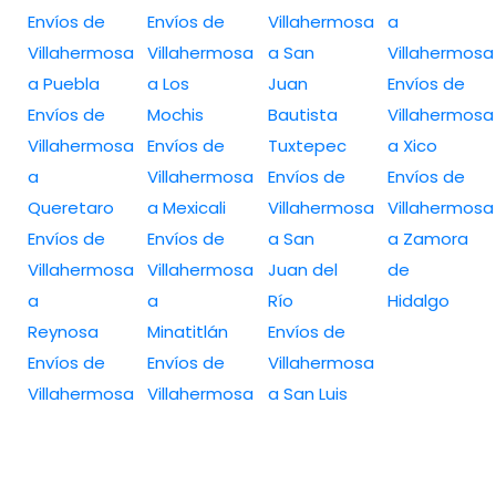
Envíos de
Envíos de
Villahermosa
a
Villahermosa
Villahermosa
a San
Villahermosa
a Puebla
a Los
Juan
Envíos de
Envíos de
Mochis
Bautista
Villahermosa
Villahermosa
Envíos de
Tuxtepec
a Xico
a
Villahermosa
Envíos de
Envíos de
Queretaro
a Mexicali
Villahermosa
Villahermosa
Envíos de
Envíos de
a San
a Zamora
Villahermosa
Villahermosa
Juan del
de
a
a
Río
Hidalgo
Reynosa
Minatitlán
Envíos de
Envíos de
Envíos de
Villahermosa
Villahermosa
Villahermosa
a San Luis