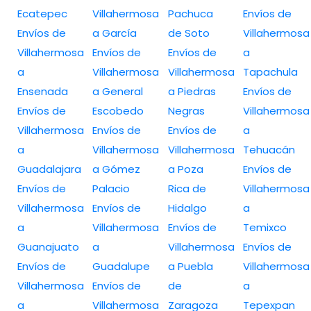
Ecatepec
Villahermosa
Pachuca
Envíos de
Envíos de
a García
de Soto
Villahermosa
Villahermosa
Envíos de
Envíos de
a
a
Villahermosa
Villahermosa
Tapachula
Ensenada
a General
a Piedras
Envíos de
Envíos de
Escobedo
Negras
Villahermosa
Villahermosa
Envíos de
Envíos de
a
a
Villahermosa
Villahermosa
Tehuacán
Guadalajara
a Gómez
a Poza
Envíos de
Envíos de
Palacio
Rica de
Villahermosa
Villahermosa
Envíos de
Hidalgo
a
a
Villahermosa
Envíos de
Temixco
Guanajuato
a
Villahermosa
Envíos de
Envíos de
Guadalupe
a Puebla
Villahermosa
Villahermosa
Envíos de
de
a
a
Villahermosa
Zaragoza
Tepexpan