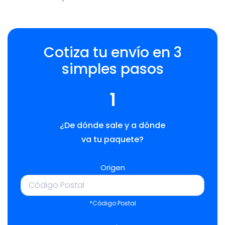
Cotiza tu envío en 3
simples pasos
1
¿De dónde sale y a dónde
va tu paquete?
Origen
*Código Postal