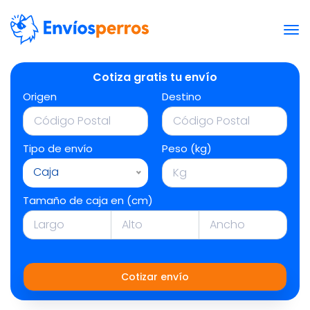
Cotiza gratis tu envío
Origen
Destino
Tipo de envío
Peso (kg)
Caja
Tamaño de caja en (cm)
Cotizar envío