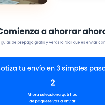
Comienza a ahorrar ahor
 guías de prepago gratis y verás lo fácil que es enviar co
otiza tu envío en 3 simples pas
2
Ahora selecciona qué tipo
de paquete vas a enviar