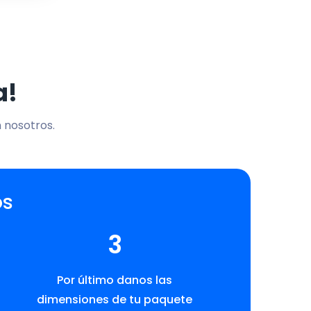
a!
n nosotros.
os
3
Por último danos las
dimensiones de tu paquete