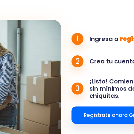
1
Ingresa a
regi
2
Crea tu cuenta
¡Listo! Comien
3
sin mínimos de
chiquitas.
Regístrate ahora Gr