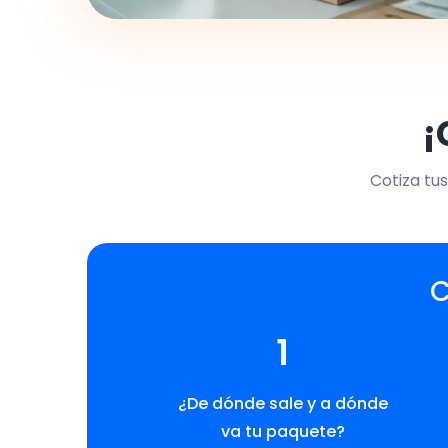
¡
Cotiza tus
C
1
¿De dónde sale y a dónde
va tu paquete?