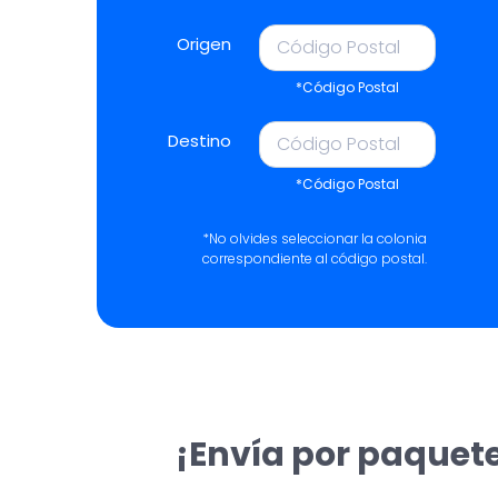
Origen
*Código Postal
Destino
*Código Postal
*No olvides seleccionar la colonia
correspondiente al código postal.
¡Envía por paquete