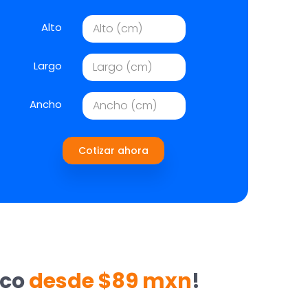
Alto
Largo
Ancho
Cotizar ahora
ico
desde $89 mxn
!