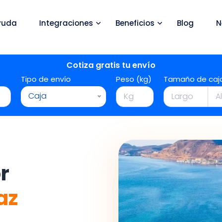
yuda
Integraciones
Beneficios
Blog
N
Cotiza gratis tu envío
Tipo de envío
Peso (kg)
Tamaño de caj
Caja
r
az