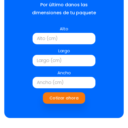
Por último danos las
dimensiones de tu paquete
Alto
Largo
Ancho
Cotizar ahora