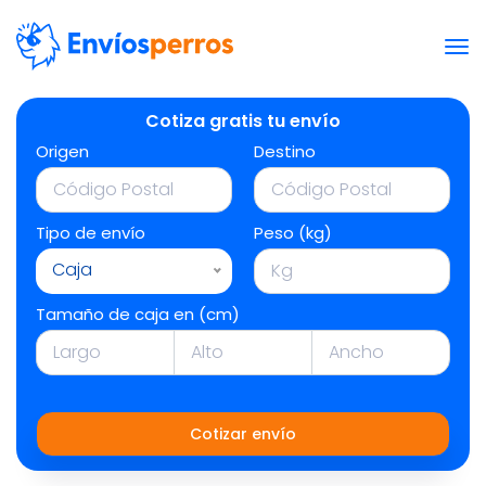
Cotiza gratis tu envío
Origen
Destino
Tipo de envío
Peso (kg)
Caja
Tamaño de caja en (cm)
Cotizar envío