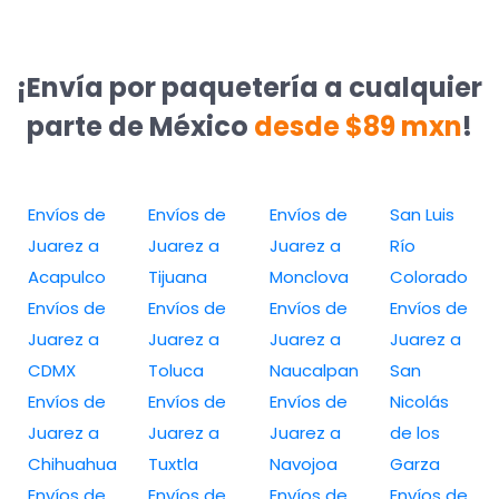
¡Envía por paquetería a cualquier
parte de México
desde $89 mxn
!
Envíos de
Envíos de
Envíos de
San Luis
Juarez a
Juarez a
Juarez a
Río
Acapulco
Tijuana
Monclova
Colorado
Envíos de
Envíos de
Envíos de
Envíos de
Juarez a
Juarez a
Juarez a
Juarez a
CDMX
Toluca
Naucalpan
San
Envíos de
Envíos de
Envíos de
Nicolás
Juarez a
Juarez a
Juarez a
de los
Chihuahua
Tuxtla
Navojoa
Garza
Envíos de
Envíos de
Envíos de
Envíos de