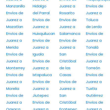
Manzanillo
Hidalgo
Juarez a
Envíos de
Envíos de
del Parral
Rosarito
Juarez a
Juarez a
Envíos de
Envíos de
Toluca
Mazatlan
Juarez a
Juarez a
de Lerdo
Envíos de
Huixquilucan
Salamanca
Envíos de
Juarez a
Envíos de
Envíos de
Juarez a
Merida
Juarez a
Juarez a
Tonalá
Envíos de
Iguala
San
Envíos de
Juarez a
Envíos de
Cristóbal
Juarez a
Monterrey
Juarez a
de las
Torreón
Envíos de
Ixtapaluca
Casas
Envíos de
Juarez a
Envíos de
Envíos de
Juarez a
Morelia
Juarez a
Juarez a
Tuxtla
Envíos de
Jiutepec
San
Gutiérrez
Juarez a
Envíos de
Cristóbal
Envíos de
Oaxaca
Juarez a
Ecatepec
Juarez a