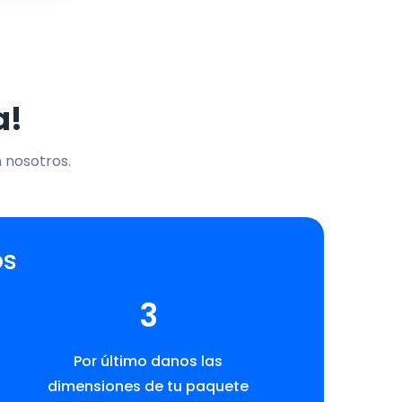
a!
n nosotros.
os
3
Por último danos las
dimensiones de tu paquete