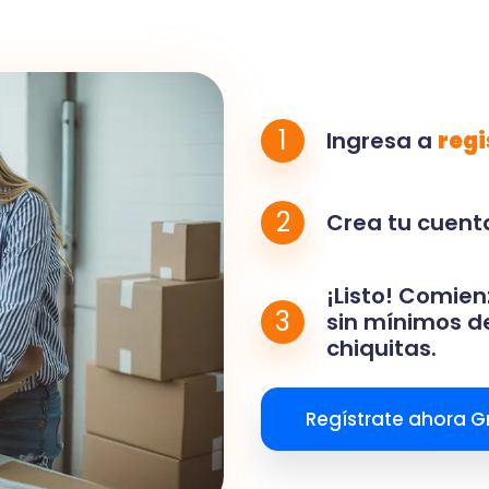
1
Ingresa a
regi
2
Crea tu cuenta
¡Listo! Comien
3
sin mínimos de
chiquitas.
Regístrate ahora Gr