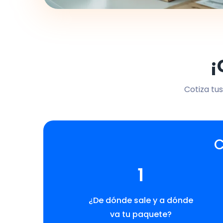
¡
Cotiza tus
C
1
¿De dónde sale y a dónde
va tu paquete?