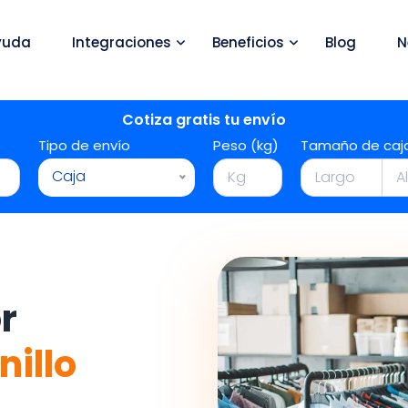
yuda
Integraciones
Beneficios
Blog
N
Cotiza gratis tu envío
Tipo de envío
Peso (kg)
Tamaño de caj
Caja
r
nillo