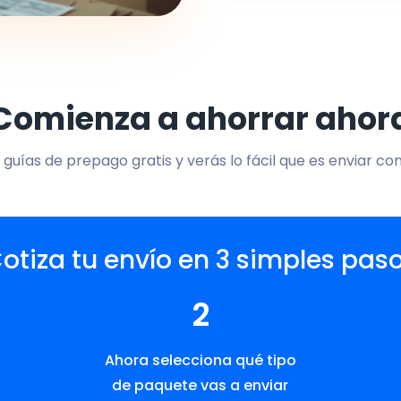
Comienza a ahorrar ahor
 guías de prepago gratis y verás lo fácil que es enviar co
otiza tu envío en 3 simples pas
2
Ahora selecciona qué tipo
de paquete vas a enviar