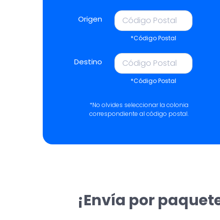
Origen
*Código Postal
Destino
*Código Postal
*No olvides seleccionar la colonia
correspondiente al código postal.
¡Envía por paquete