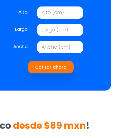
Alto
Largo
Ancho
Cotizar ahora
ico
desde $89 mxn
!