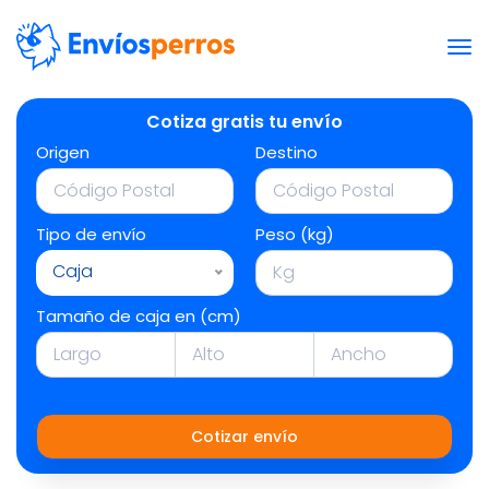
Cotiza gratis tu envío
Origen
Destino
Tipo de envío
Peso (kg)
Caja
Tamaño de caja en (cm)
Cotizar envío