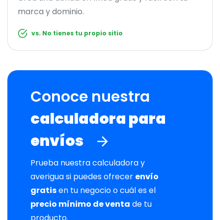
marca y dominio.
vs. No tienes tu propio sitio
Conoce nuestra
calculadora para
envíos
Prueba nuestra calculadora y
averigua si puedes ofrecer
envío
gratis
en tu negocio o cuál es el
precio mínimo de venta
de tu
producto.